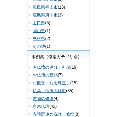
広島県福山市
(13)
広島県府中市
(1)
山口県
(5)
岡山県
(1)
島根県
(2)
その他
(1)
事例集（修復カテゴリ別）
お仏壇の処分・引越
(19)
お仏壇の新調
(7)
お数珠・お念珠直し
(15)
仏具・仏像の修復
(35)
古物の修復
(4)
唐木仏壇
(43)
寺院関連の洗浄・修復
(8)