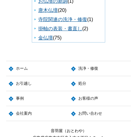
お仏壇の新調
(1)
唐木仏壇
(20)
寺院関連の洗浄・修復
(1)
掛軸の表装・書直し
(2)
金仏壇
(75)
ホーム
洗浄・修復
お引越し
処分
事例
お客様の声
会社案内
お問い合わせ
音羽屋（おとわや）