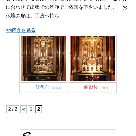
に合わせて出張での洗浄でご依頼を下さいました。 お
仏壇の扉は、工房へ持ち...
>>続きを見る
2 / 2
«
1
2