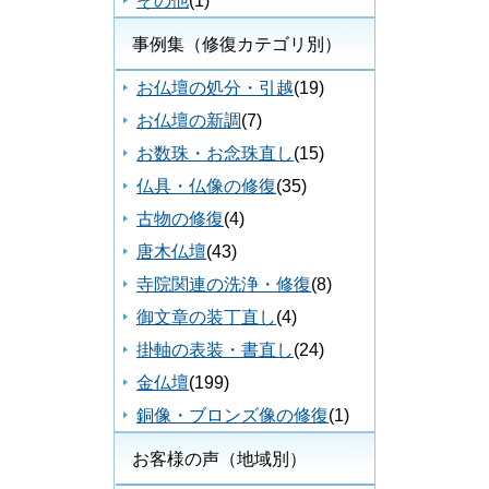
その他
(1)
事例集（修復カテゴリ別）
お仏壇の処分・引越
(19)
お仏壇の新調
(7)
お数珠・お念珠直し
(15)
仏具・仏像の修復
(35)
古物の修復
(4)
唐木仏壇
(43)
寺院関連の洗浄・修復
(8)
御文章の装丁直し
(4)
掛軸の表装・書直し
(24)
金仏壇
(199)
銅像・ブロンズ像の修復
(1)
お客様の声（地域別）