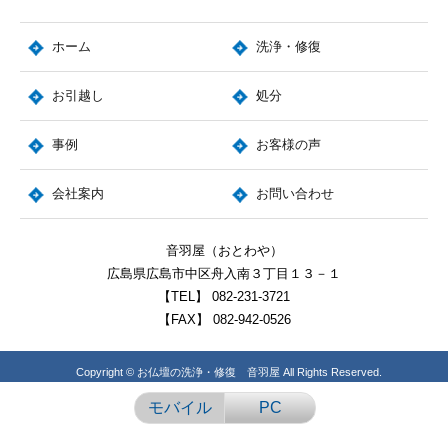
ホーム
洗浄・修復
お引越し
処分
事例
お客様の声
会社案内
お問い合わせ
音羽屋（おとわや）
広島県広島市中区舟入南３丁目１３－１
【TEL】
082-231-3721
【FAX】
082-942-0526
Copyright © お仏壇の洗浄・修復 音羽屋 All Rights Reserved.
モバイル
PC