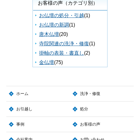
お客様の声（カテゴリ別）
お仏壇の処分・引越
(1)
お仏壇の新調
(1)
唐木仏壇
(20)
寺院関連の洗浄・修復
(1)
掛軸の表装・書直し
(2)
金仏壇
(75)
ホーム
洗浄・修復
お引越し
処分
事例
お客様の声
会社案内
お問い合わせ