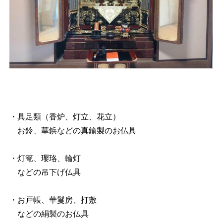
・具足類（香炉、灯立、花立）
お鈴、華鋲などの真鍮製のお仏具
・灯篭、瓔珞、輪灯
などの吊下げ仏具
・お戸帳、華鬘房、打敷
などの絹製のお仏具