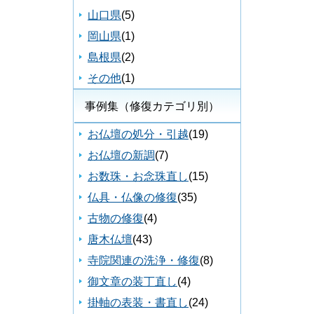
山口県
(5)
岡山県
(1)
島根県
(2)
その他
(1)
事例集（修復カテゴリ別）
お仏壇の処分・引越
(19)
お仏壇の新調
(7)
お数珠・お念珠直し
(15)
仏具・仏像の修復
(35)
古物の修復
(4)
唐木仏壇
(43)
寺院関連の洗浄・修復
(8)
御文章の装丁直し
(4)
掛軸の表装・書直し
(24)