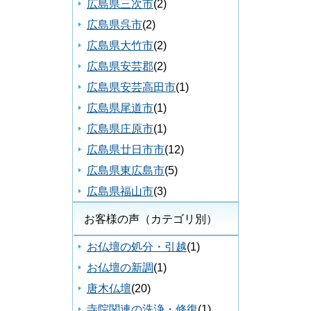
広島県三次市
(2)
広島県呉市
(2)
広島県大竹市
(2)
広島県安芸郡
(2)
広島県安芸高田市
(1)
広島県尾道市
(1)
広島県庄原市
(1)
広島県廿日市市
(12)
広島県東広島市
(5)
広島県福山市
(3)
お客様の声（カテゴリ別）
お仏壇の処分・引越
(1)
お仏壇の新調
(1)
唐木仏壇
(20)
寺院関連の洗浄・修復
(1)