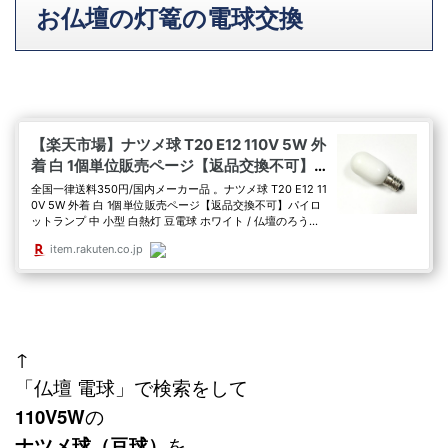
お仏壇の灯篭の電球交換
↑
「仏壇 電球」で検索をして
110V5W
の
ナツメ球（豆球）
を