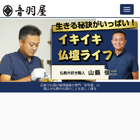
Toggl
navig
広島で仏壇の修理修復の専門「音羽屋」の
職人が仏教や仏壇のことを楽しく綴る