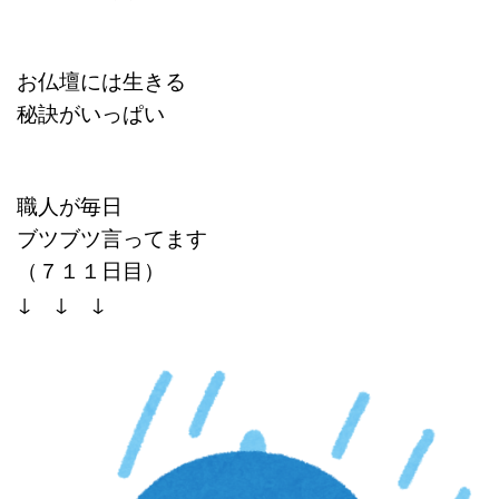
お仏壇には生きる
秘訣がいっぱい
職人が毎日
ブツブツ言ってます
（７１１
日目）
↓ ↓ ↓