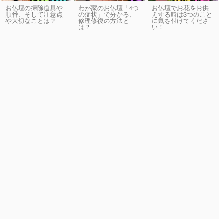
お仏壇の掃除道具や
わが家のお仏壇「4つ
お仏壇でお花をお供
順番、そして注意点
の症状」で分かる、
えする時は3つのこと
や大切なことは？
修理修復の方法と
に気を付けてくださ
は？
い！