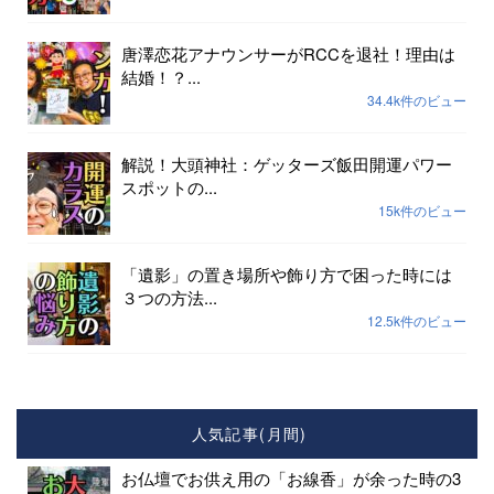
唐澤恋花アナウンサーがRCCを退社！理由は
結婚！？...
34.4k件のビュー
解説！大頭神社：ゲッターズ飯田開運パワー
スポットの...
15k件のビュー
「遺影」の置き場所や飾り方で困った時には
３つの方法...
12.5k件のビュー
人気記事(月間)
お仏壇でお供え用の「お線香」が余った時の3