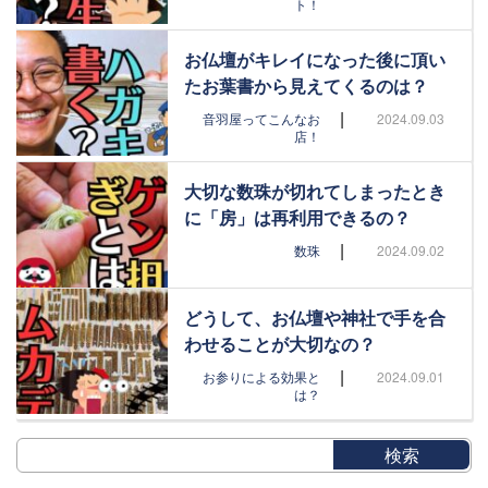
ト！
お仏壇がキレイになった後に頂い
たお葉書から見えてくるのは？
|
音羽屋ってこんなお
2024.09.03
店！
大切な数珠が切れてしまったとき
に「房」は再利用できるの？
|
数珠
2024.09.02
どうして、お仏壇や神社で手を合
わせることが大切なの？
|
お参りによる効果と
2024.09.01
は？