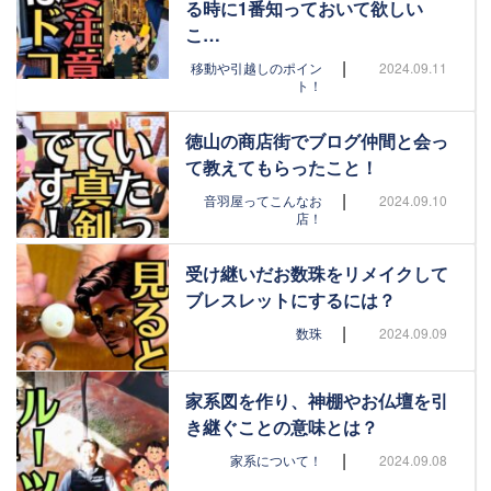
る時に1番知っておいて欲しい
こ…
|
移動や引越しのポイン
2024.09.11
ト！
徳山の商店街でブログ仲間と会っ
て教えてもらったこと！
|
音羽屋ってこんなお
2024.09.10
店！
受け継いだお数珠をリメイクして
ブレスレットにするには？
|
数珠
2024.09.09
家系図を作り、神棚やお仏壇を引
き継ぐことの意味とは？
|
家系について！
2024.09.08