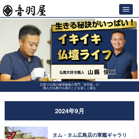
Toggl
navig
広島で仏壇の修理修復の専門「音羽屋」の
職人が仏教や仏壇のことを楽しく綴る
2024年9月
タム・タム広島店の軍艦ギャラリ