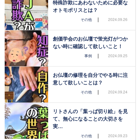
特殊詐欺にあわないために必要な
オトモポリスとは？
|
その他
2024.09.26
創価学会のお仏壇で蛍光灯がつか
ない時に確認して欲しいこと！
|
事例
2024.09.25
お仏壇の修理を自分でやる時に注
意して欲しいことは？
|
その他
2024.09.24
リトさんの「葉っぱ切り絵」を見
て、無心になることの大切さを
実…
|
その他
2024.09.23