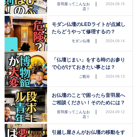
|
音羽屋ってこんなお
2024.09.15
店！
モダン仏壇のLEDライトが点滅し
たらどうやって修理するの？
|
モダン仏壇
2024.09.14
「仏壇じまい」をする時のお参り
で心がけておきたい事とは？
|
ご処分
2024.09.13
お仏壇のことで困ったら音羽屋へ
ご相談ください！そのためには？
|
音羽屋ってこんなお
2024.09.12
店！
引越し屋さんがお仏壇の移動をす