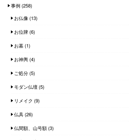
事例
(258)
お仏像
(13)
お位牌
(6)
お墓
(1)
お神輿
(4)
ご処分
(5)
モダン仏壇
(5)
リメイク
(9)
仏具
(26)
仏間額、山号額
(3)