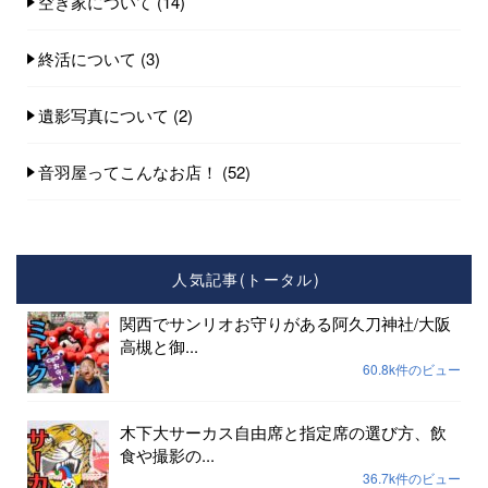
空き家について
(14)
終活について
(3)
遺影写真について
(2)
音羽屋ってこんなお店！
(52)
人気記事(トータル)
関西でサンリオお守りがある阿久刀神社/大阪
高槻と御...
60.8k件のビュー
木下大サーカス自由席と指定席の選び方、飲
食や撮影の...
36.7k件のビュー