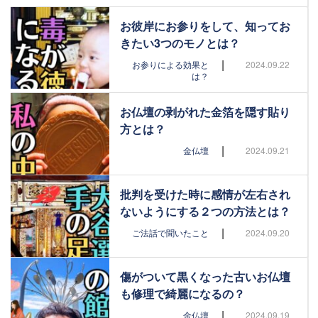
お彼岸にお参りをして、知ってお
きたい3つのモノとは？
|
お参りによる効果と
2024.09.22
は？
お仏壇の剥がれた金箔を隠す貼り
方とは？
|
金仏壇
2024.09.21
批判を受けた時に感情が左右され
ないようにする２つの方法とは？
|
ご法話で聞いたこと
2024.09.20
傷がついて黒くなった古いお仏壇
も修理で綺麗になるの？
|
金仏壇
2024.09.19