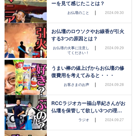
ーを見て感じたことは？
|
お仏壇のこと
2024.09.30
お仏壇のロウソクやお線香が引火
する3つの原因とは？
|
お仏壇の火事に注意し
2024.09.29
てください！
うまい棒の値上げからお仏壇の修
復費用を考えてみると・・・
|
お客さまのお声
2024.09.28
RCCラジオカー福山早紀さんがお
仏壇を保管して欲しい3つの理…
|
ラジオ
2024.09.27