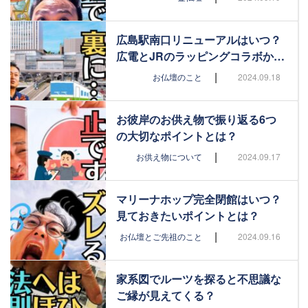
広島駅南口リニューアルはいつ？
広電とJRのラッピングコラボか…
|
お仏壇のこと
2024.09.18
お彼岸のお供え物で振り返る6つ
の大切なポイントとは？
|
お供え物について
2024.09.17
マリーナホップ完全閉館はいつ？
見ておきたいポイントとは？
|
お仏壇とご先祖のこと
2024.09.16
家系図でルーツを探ると不思議な
ご縁が見えてくる？