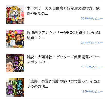
木下大サーカス自由席と指定席の選び方、飲
食や撮影の...
36.8k件のビュー
唐澤恋花アナウンサーがRCCを退社！理由は
結婚！？...
34.4k件のビュー
解説！大頭神社：ゲッターズ飯田開運パワー
スポットの...
15.1k件のビュー
「遺影」の置き場所や飾り方で困った時には
３つの方法...
12.5k件のビュー