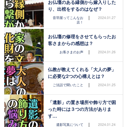
お仏壇のある縁側から嫁入りした
り、出棺をするのはなぜ？
|
音羽屋ってこんなお
2024.01.27
店！
お仏壇の修理をさせてもらったお
客さまからの感想は？
|
お客さまのお声
2024.01.26
仏教が教えてくれる「大人の夢」
に必要な2つの心構えとは？
|
ご法話で聞いたこと
2024.01.25
「遺影」の置き場所や飾り方で困
った時には３つの方法がありま
す…
|
遺影写真について
2024.01.24