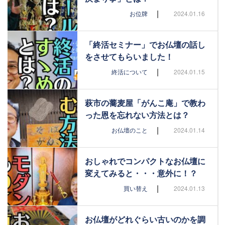
|
お位牌
2024.01.16
「終活セミナー」でお仏壇の話し
をさせてもらいました！
|
終活について
2024.01.15
萩市の蕎麦屋「がんこ庵」で教わ
った恩を忘れない方法とは？
|
お仏壇のこと
2024.01.14
おしゃれでコンパクトなお仏壇に
変えてみると・・・意外に！？
|
買い替え
2024.01.13
お仏壇がどれぐらい古いのかを調