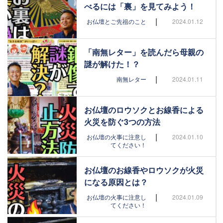
べるには「裏」を見てみよう！
|
お仏壇とご先祖のこと
2024.01.12
「南無レター」を読んだら母親の
謎が解けた！？
|
南無レター
2024.01.11
お仏壇のロウソクとお線香による
火災を防ぐ3つの方法
|
お仏壇の火事に注意し
2024.01.10
てください！
お仏壇のお線香やロウソクが火災
になる原因とは？
|
お仏壇の火事に注意し
2024.01.09
てください！