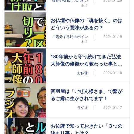
|
移動や引越しのポイン
2024.01.20
ト！
お仏壇や仏像の「魂を抜く」のは
どういう意味があるの？
|
ご処分する時のポイン
2024.01.19
ト！
180年前から守り続けてきた弘法
大師像の修復から教わった事と…
|
お仏像
2024.01.18
音羽屋は「ごぜん様さま」で繋が
るご縁に生かされてます！
|
ラジオ
2024.01.17
お位牌で知っておきたい「３つの
決まり事」とは？