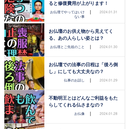
ると修復費用が上がります！
|
お仏壇でやってはいけ
2024.01.31
ない事
お仏壇のお供え物から見えてく
る、あの人らしい姿とは？
|
お仏壇とご先祖のこと
2024.01.30
お仏壇での法事の日程は「後ろ倒
し」にしても大丈夫なの？
|
仏事のお話し
2024.01.29
不動明王とはどんなご利益をもた
らしてくれる仏さまなの？
|
お仏像
2024.01.28