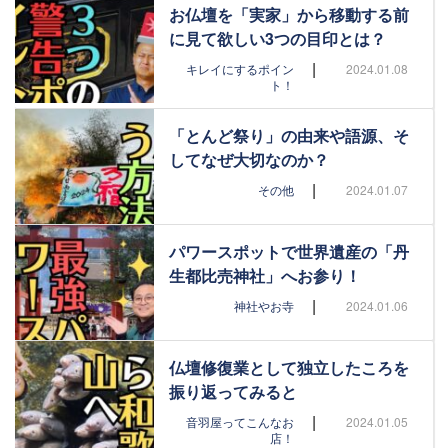
お仏壇を「実家」から移動する前
に見て欲しい3つの目印とは？
|
キレイにするポイン
2024.01.08
ト！
「とんど祭り」の由来や語源、そ
してなぜ大切なのか？
|
その他
2024.01.07
パワースポットで世界遺産の「丹
生都比売神社」へお参り！
|
神社やお寺
2024.01.06
仏壇修復業として独立したころを
振り返ってみると
|
音羽屋ってこんなお
2024.01.05
店！