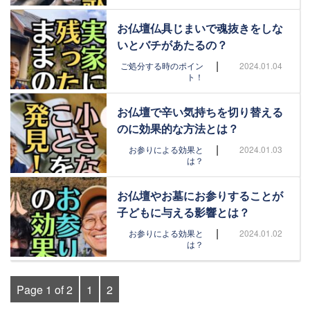
お仏壇仏具じまいで魂抜きをしな
いとバチがあたるの？
|
ご処分する時のポイン
2024.01.04
ト！
お仏壇で辛い気持ちを切り替える
のに効果的な方法とは？
|
お参りによる効果と
2024.01.03
は？
お仏壇やお墓にお参りすることが
子どもに与える影響とは？
|
お参りによる効果と
2024.01.02
は？
Page 1 of 2
1
2