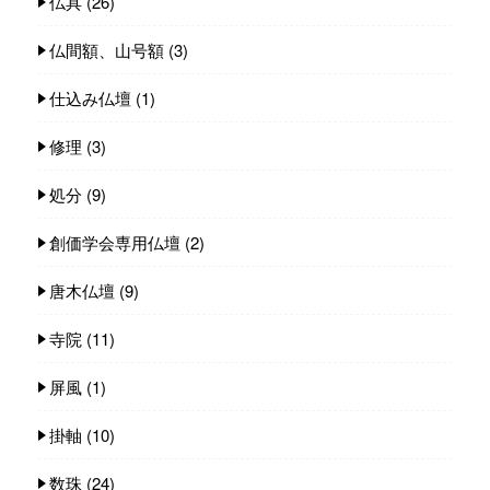
仏具
(26)
仏間額、山号額
(3)
仕込み仏壇
(1)
修理
(3)
処分
(9)
創価学会専用仏壇
(2)
唐木仏壇
(9)
寺院
(11)
屏風
(1)
掛軸
(10)
数珠
(24)