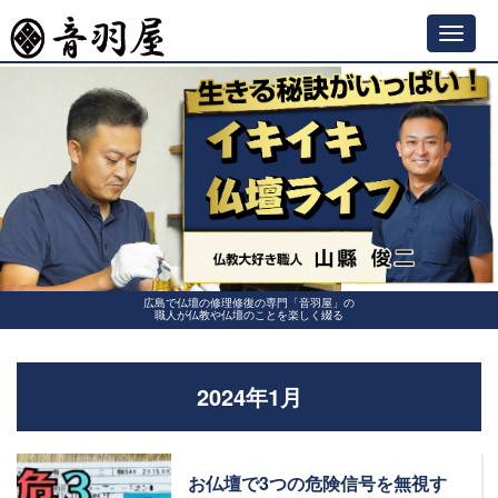
Toggl
navig
広島で仏壇の修理修復の専門「音羽屋」の
職人が仏教や仏壇のことを楽しく綴る
2024年1月
お仏壇で3つの危険信号を無視す