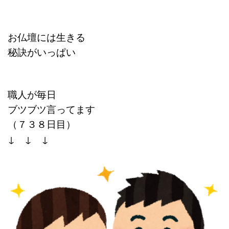
お仏壇には生きる
秘訣がいっぱい
職人が毎日
ブツブツ言ってます
（７３８
日目）
↓ ↓ ↓