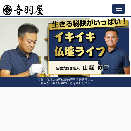
Toggl
navig
広島で仏壇の修理修復の専門「音羽屋」の
職人が仏教や仏壇のことを楽しく綴る