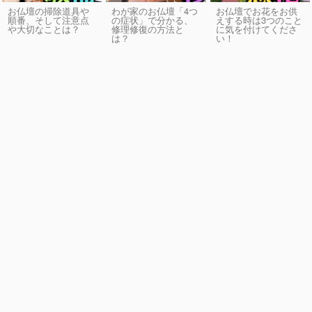
お仏壇の掃除道具や
わが家のお仏壇「4つ
お仏壇でお花をお供
順番、そして注意点
の症状」で分かる、
えする時は3つのこと
や大切なことは？
修理修復の方法と
に気を付けてくださ
は？
い！