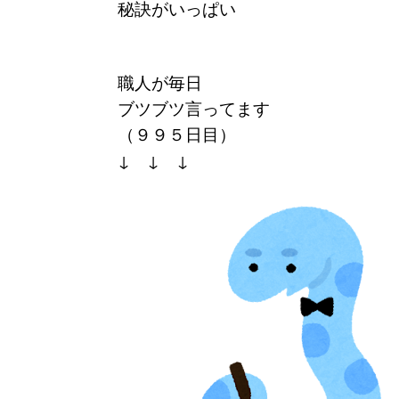
秘訣がいっぱい
職人が毎日
ブツブツ言ってます
（９９５日目）
↓ ↓ ↓