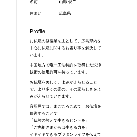
名前
山縣 俊二
住まい
広島県
Profile
お仏壇の修復業を主として、広島県内を
中心に仏壇に関するお困り事を解決して
います。
中国地方で唯一工法特許を取得した洗浄
技術の使用許可を持っています。
お仏壇を美しく、よみがえらせること
で、より多くの家の、その家らしさをよ
みがえらせていきます。
音羽屋では、まごころこめて、お仏壇を
修復することで
「仏教の教えで生きるヒントを」
「ご先祖さまからは生きる力を」
イキイキできるブツダンライフを伝えて