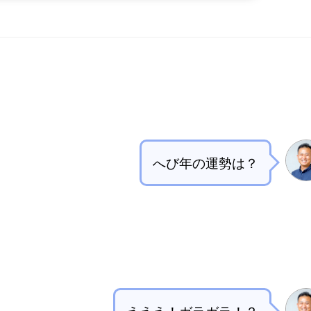
へび年の運勢は？
えええ！ガラガラ！？