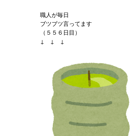
職人が毎日
ブツブツ言ってます
（５５６
日目）
↓ ↓ ↓