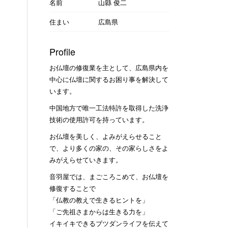
名前
山縣 俊二
住まい
広島県
Profile
お仏壇の修復業を主として、広島県内を
中心に仏壇に関するお困り事を解決して
います。
中国地方で唯一工法特許を取得した洗浄
技術の使用許可を持っています。
お仏壇を美しく、よみがえらせること
で、より多くの家の、その家らしさをよ
みがえらせていきます。
音羽屋では、まごころこめて、お仏壇を
修復することで
「仏教の教えで生きるヒントを」
「ご先祖さまからは生きる力を」
イキイキできるブツダンライフを伝えて