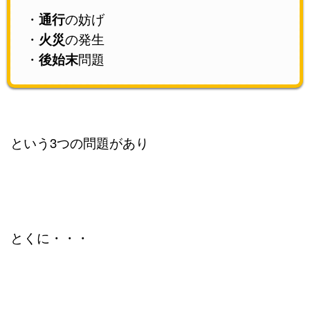
・
通行
の妨げ
・
火災
の発生
・
後始末
問題
という3つの問題があり
とくに・・・