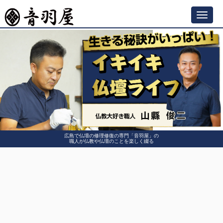
Toggl
navig
広島で仏壇の修理修復の専門「音羽屋」の
職人が仏教や仏壇のことを楽しく綴る