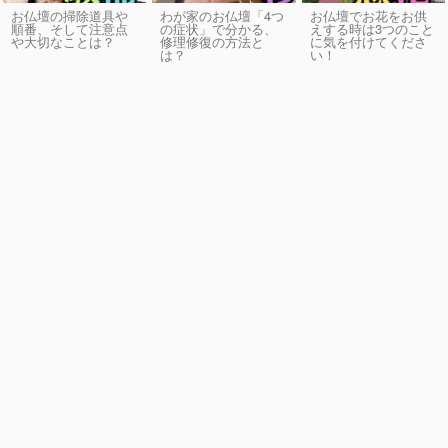
お仏壇の掃除道具や
わが家のお仏壇「4つ
お仏壇でお花をお供
順番、そして注意点
の症状」で分かる、
えする時は3つのこと
や大切なことは？
修理修復の方法と
に気を付けてくださ
は？
い！