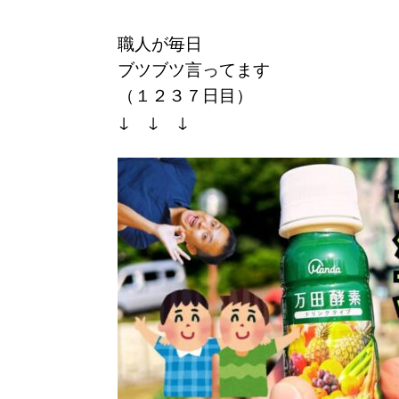
職人が毎日
ブツブツ言ってます
（１２３７
日目）
↓ ↓ ↓