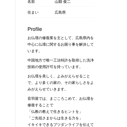
名前
山縣 俊二
住まい
広島県
Profile
お仏壇の修復業を主として、広島県内を
中心に仏壇に関するお困り事を解決して
います。
中国地方で唯一工法特許を取得した洗浄
技術の使用許可を持っています。
お仏壇を美しく、よみがえらせること
で、より多くの家の、その家らしさをよ
みがえらせていきます。
音羽屋では、まごころこめて、お仏壇を
修復することで
「仏教の教えで生きるヒントを」
「ご先祖さまからは生きる力を」
イキイキできるブツダンライフを伝えて