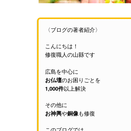
〈ブログの著者紹介〉
こんにちは！
修復職人の山縣です
広島を中心に
お仏壇
のお困りごとを
1,000件
以上解決
その他に
お神輿
や
銅像
も修復
このブログでは