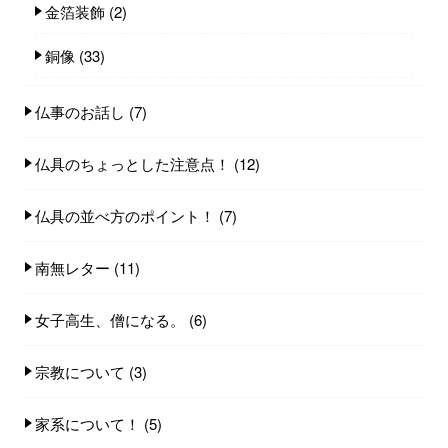
金箔装飾
(2)
銅像
(33)
仏事のお話し
(7)
仏具のちょっとした注意点！
(12)
仏具の並べ方のポイント！
(7)
南無レター
(11)
女子高生、僧になる。
(6)
宗教について
(3)
家系について！
(5)