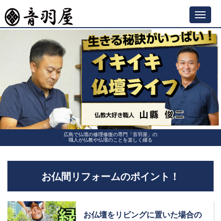
Toggl
navig
広島で仏壇の修理修復の専門「音羽屋」の
職人が仏教や仏壇のことを楽しく綴る
お仏間リフォームのポイント！
お仏壇をリビングに置いた場合の