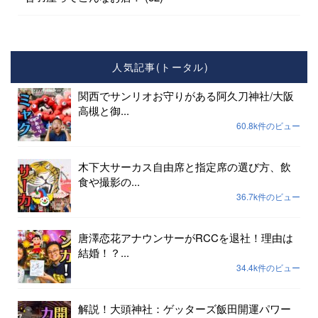
人気記事(トータル)
関西でサンリオお守りがある阿久刀神社/大阪
高槻と御...
60.8k件のビュー
木下大サーカス自由席と指定席の選び方、飲
食や撮影の...
36.7k件のビュー
唐澤恋花アナウンサーがRCCを退社！理由は
結婚！？...
34.4k件のビュー
解説！大頭神社：ゲッターズ飯田開運パワー