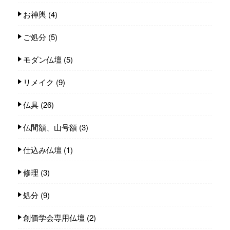
お神輿
(4)
ご処分
(5)
モダン仏壇
(5)
リメイク
(9)
仏具
(26)
仏間額、山号額
(3)
仕込み仏壇
(1)
修理
(3)
処分
(9)
創価学会専用仏壇
(2)