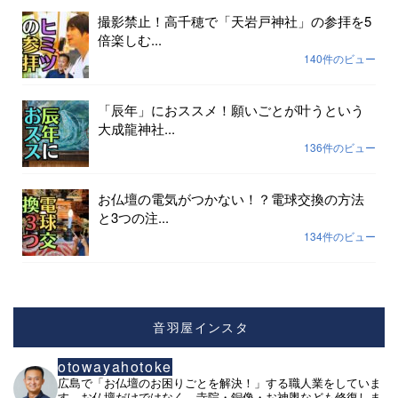
撮影禁止！高千穂で「天岩戸神社」の参拝を5
倍楽しむ...
140件のビュー
「辰年」におススメ！願いごとが叶うという
大成龍神社...
136件のビュー
お仏壇の電気がつかない！？電球交換の方法
と3つの注...
134件のビュー
音羽屋インスタ
otowayahotoke
広島で「お仏壇のお困りごとを解決！」する職人業をしていま
す。お仏壇だけではなく、寺院・銅像・お神輿なども修復しま