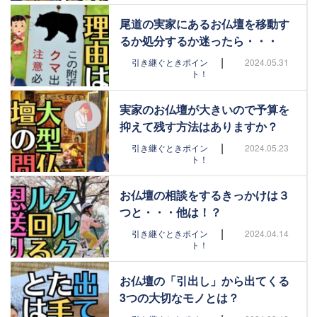
尾道の実家にあるお仏壇を移動す
るか処分するか迷ったら・・・
|
引き継ぐときポイン
2024.05.31
ト！
実家のお仏壇が大きいので予算を
抑えて残す方法はありますか？
|
引き継ぐときポイン
2024.05.23
ト！
お仏壇の相談をするきっかけは３
つと・・・他は！？
|
引き継ぐときポイン
2024.04.14
ト！
お仏壇の「引出し」から出てくる
3つの大切なモノとは？