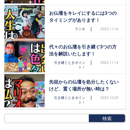
お仏壇をキレイにするには3つの
タイミングがあります！
|
ラジオ
2023.11.16
代々のお仏壇を引き継ぐ3つの方
法を解説いたします！
|
引き継ぐときポイン
2023.11.14
ト！
先祖からの仏壇を処分したくない
けど、置く場所が無い時は？
|
引き継ぐときポイン
2023.10.20
ト！