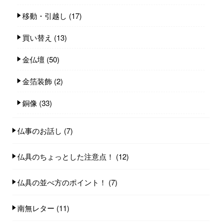
移動・引越し
(17)
買い替え
(13)
金仏壇
(50)
金箔装飾
(2)
銅像
(33)
仏事のお話し
(7)
仏具のちょっとした注意点！
(12)
仏具の並べ方のポイント！
(7)
南無レター
(11)