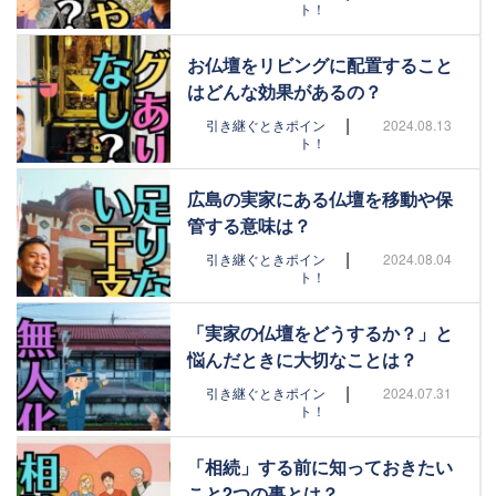
ト！
お仏壇をリビングに配置すること
はどんな効果があるの？
|
引き継ぐときポイン
2024.08.13
ト！
広島の実家にある仏壇を移動や保
管する意味は？
|
引き継ぐときポイン
2024.08.04
ト！
「実家の仏壇をどうするか？」と
悩んだときに大切なことは？
|
引き継ぐときポイン
2024.07.31
ト！
「相続」する前に知っておきたい
こと2つの事とは？