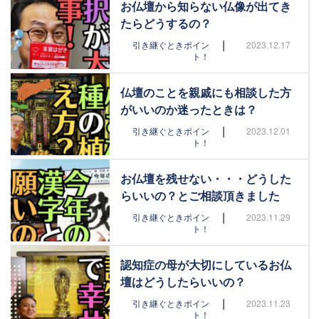
お仏壇から知らない仏像が出てき
たらどうするの？
|
引き継ぐときポイン
2023.12.17
ト！
仏壇のことを親戚にも相談した方
がいいのか迷ったときは？
|
引き継ぐときポイン
2023.12.01
ト！
お仏壇を残せない・・・どうした
らいいの？とご相談頂きました
|
引き継ぐときポイン
2023.11.29
ト！
認知症の母が大切にしているお仏
壇はどうしたらいいの？
|
引き継ぐときポイン
2023.11.23
ト！