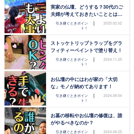
実家の仏壇、どうする？30代のご
夫婦が考えておきたいこととは…
|
引き継ぐときポイン
2025.02.02
ト！
ストッケトリップトラップをグラ
フィティーペイントで塗り替え！
|
引き継ぐときポイン
2024.11.25
ト！
お仏壇の中にはわが家の「大切
な」モノが納めてあります！
|
引き継ぐときポイン
2024.09.04
ト！
お墓の移転やお仏壇の修復は、誰
がやるべきなのか？
|
引き継ぐときポイン
2024.08.25