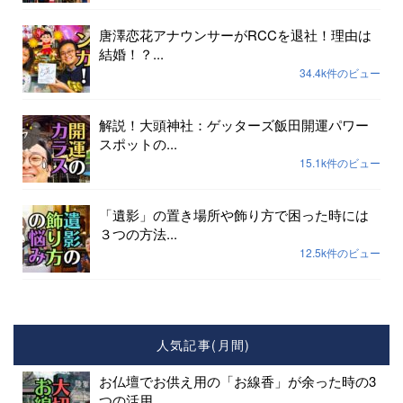
唐澤恋花アナウンサーがRCCを退社！理由は
結婚！？...
34.4k件のビュー
解説！大頭神社：ゲッターズ飯田開運パワー
スポットの...
15.1k件のビュー
「遺影」の置き場所や飾り方で困った時には
３つの方法...
12.5k件のビュー
人気記事(月間)
お仏壇でお供え用の「お線香」が余った時の3
つの活用...