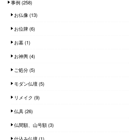
事例
(258)
お仏像
(13)
お位牌
(6)
お墓
(1)
お神輿
(4)
ご処分
(5)
モダン仏壇
(5)
リメイク
(9)
仏具
(26)
仏間額、山号額
(3)
仕込み仏壇
(1)