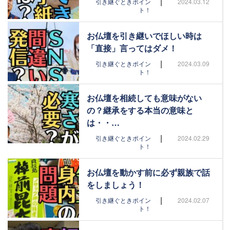
|
引き継ぐときポイン
2024.03.12
ト！
お仏壇を引き継いでほしい時は
「直接」言ってはダメ！
|
引き継ぐときポイン
2024.03.09
ト！
お仏壇を相続しても意味がない
の？継承をする本当の意味と
は・・…
|
引き継ぐときポイン
2024.02.29
ト！
お仏壇を動かす前に必ず親族で話
をしましょう！
|
引き継ぐときポイン
2024.02.07
ト！