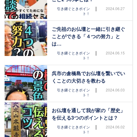
|
引き継ぐときポイン
2024.06.27
ト！
ご先祖のお仏壇と一緒に引き継ぐ
ことができる「４つの努力」と
は…
|
引き継ぐときポイン
2024.06.15
ト！
呉市の倉橋島でお仏壇を繋いでい
くことの大切さを教わる
|
引き継ぐときポイン
2024.06.03
ト！
お仏壇を通して我が家の「歴史」
を伝える3つのポイントとは？
|
引き継ぐときポイン
2024.06.02
ト！