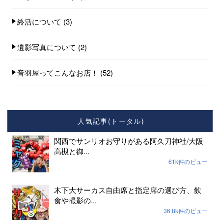
終活について
(3)
遺影写真について
(2)
音羽屋ってこんなお店！
(52)
人気記事(トータル)
関西でサンリオお守りがある阿久刀神社/大阪
高槻と御...
61k件のビュー
木下大サーカス自由席と指定席の選び方、飲
食や撮影の...
36.8k件のビュー