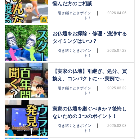
悩んだ方のご相談
|
引き継ぐときポイン
2026.04.06
ト！
お仏壇をお掃除・修理・洗浄する
タイミングはいつ？
|
引き継ぐときポイン
2025.07.23
ト！
【実家の仏壇】引継ぎ、処分、買
換え、コンパクトに･･･実例で…
|
引き継ぐときポイン
2025.03.22
ト！
実家の仏壇を継ぐべきか？後悔し
ないための３つのポイント！
|
引き継ぐときポイン
2025.02.03
ト！