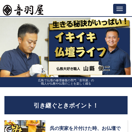
Toggl
navig
広島で仏壇の修理修復の専門「音羽屋」の
職人が仏教や仏壇のことを楽しく綴る
引き継ぐときポイント！
呉の実家を片付けた時、お仏壇で