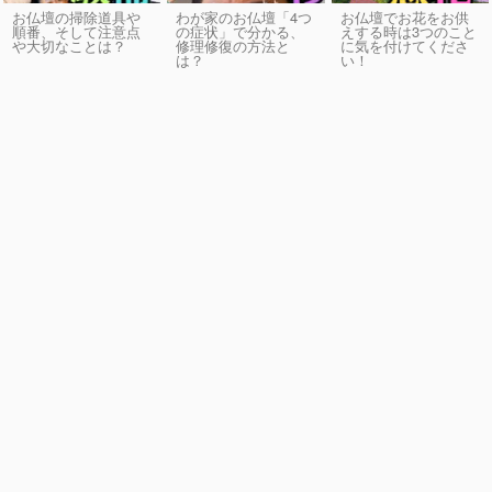
お仏壇の掃除道具や
わが家のお仏壇「4つ
お仏壇でお花をお供
順番、そして注意点
の症状」で分かる、
えする時は3つのこと
や大切なことは？
修理修復の方法と
に気を付けてくださ
は？
い！