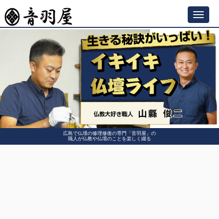
Toggl
navig
広島で仏壇の修理修復の専門「音羽屋」の
職人が仏教や仏壇のことを楽しく綴る